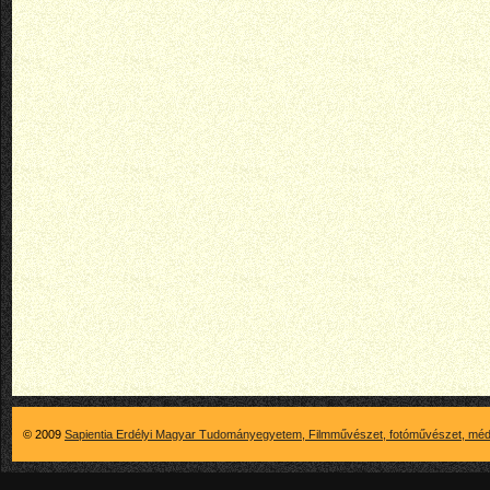
© 2009
Sapientia Erdélyi Magyar Tudományegyetem, Filmművészet, fotóművészet, méd