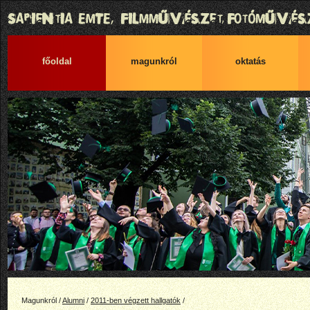
főoldal
magunkról
oktatás
Magunkról /
Alumni
/
2011-ben végzett hallgatók
/