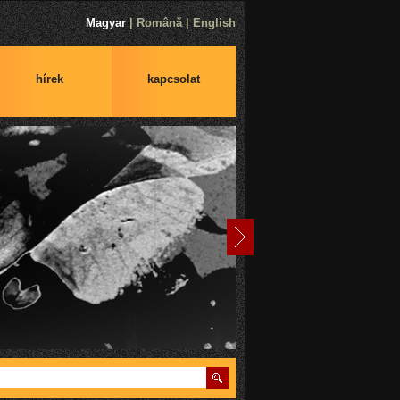
Magyar
|
Română
|
English
hírek
kapcsolat