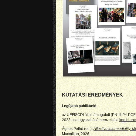
KUTATÁSI EREDMÉNYEK
Legújabb publikáció
:
az UEFISCDI által támogatott (PN-III-P4-P
2023-as nagyszabású nemzetközi
konferen
Ágnes Pethő (ed.):
Affective Intermediality.
Macmillan, 2026.