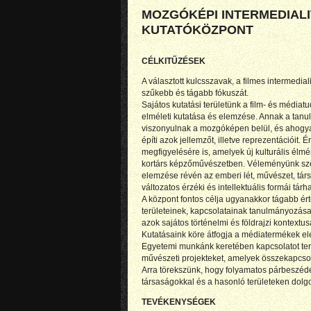
MOZGÓKÉPI INTERMEDIALI
KUTATÓKÖZPONT
CÉLKITŰZÉSEK
A választott kulcsszavak, a filmes intermedia
szűkebb és tágabb fókuszát.
Sajátos kutatási területünk a film- és médi
elméleti kutatása és elemzése. Annak a t
viszonyulnak a mozgóképen belül, és ahogy
építi azok jellemzőt, illetve reprezentációit
megfigyelésére is, amelyek új kulturális élmén
kortárs képzőművészetben. Véleményünk szeri
elemzése révén az emberi lét, művészet, társ
változatos érzéki és intellektuális formái tárha
A központ fontos célja ugyanakkor tágabb ér
területeinek, kapcsolatainak tanulmányozása (b
azok sajátos történelmi és földrajzi kontextu
Kutatásaink köre átfogja a médiatermékek ele
Egyetemi munkánk keretében kapcsolatot tere
művészeti projekteket, amelyek összekapcsolj
Arra törekszünk, hogy folyamatos párbeszéd
társaságokkal és a hasonló területeken dolg
TEVÉKENYSÉGEK