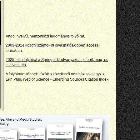
Angol nyelvű, nemzetközi tudományis folyóirat.
2009-2024 közötti számok itt olvashatóak
open access
formában.
2025-től a folyóirat a Springer kiadványaként jelenik meg, és
itt olvasható.
A folyóiratot többek között a következő adatbázisok jegyzik:
Erih Plus, Web of Science - Emerging Sources Citation Index