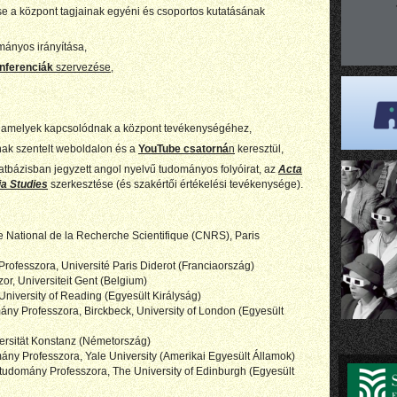
 a központ tagjainak egyéni és csoportos kutatásának
ányos irányítása,
nferenciák
szervezése
,
e, amelyek kapcsolódnak a központ tevékenységéhez,
nak szentelt weboldalon és a
YouTube csatorná
n
keresztül,
bázisban jegyzett angol nyelvű tudományos folyóirat, az
Acta
ia Studies
szerkesztése (és szakértői értékelési tevékenysége).
National de la Recherche Scientifique (CNRS), Paris
fesszora, Université Paris Diderot (Franciaország)
, Universiteit Gent (Belgium)
niversity of Reading (Egyesült Királyság)
ny Professzora, Birckbeck, University of London (Egyesült
rsität Konstanz (Németország)
y Professzora, Yale University (Amerikai Egyesült Államok)
udomány Professzora, The University of Edinburgh (Egyesült