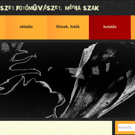
oktatás
filmek, fotók
kutatás
Keres