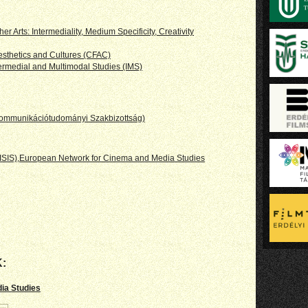
er Arts: Intermediality, Medium Specificity, Creativity
Aesthetics and Cultures (CFAC)
termedial and Multimodal Studies (IMS)
 Kommunikációtudományi Szakbizottság)
ISIS)
,
European Network for Cinema and Media Studies
:
dia Studies