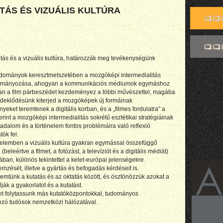
TÁS ÉS VIZUÁLIS KULTÚRA
litás és a vizuális kultúra, határozzák meg tevékenységünk
atudományok keresztmetszetében a mozgóképi intermedialitás
anulmányozása, ahogyan a kommunikációs médiumok egymáshoz
an a film párbeszédet kezdeményez a többi művészettel, magába
. Érdeklődésünk kiterjed a mozgóképek új formáinak
yeket teremtenek a digitális korban, és a „filmes fordulatra" a
nt a mozgóképi intermedialitás sokrétű esztétikai stratégiáinak
adalom és a történelem fontos problémáira való reflexió
tók fel.
telemben a vizuális kultúra gyakran egymással összefüggő
eleértve a filmet, a fotózást, a televíziót és a digitális médiát)
sában, különös tekintettel a kelet-európai jelenségekre.
mzését, illetve a gyártás és befogadás kérdéseit is.
mtünk a kutatás és az oktatás között, és ösztönözzük azokat a
ák a gyakorlatot és a kutatást.
et folytassunk más kutatóközpontokkal, tudományos
ozó tudósok nemzetközi hálózatával.