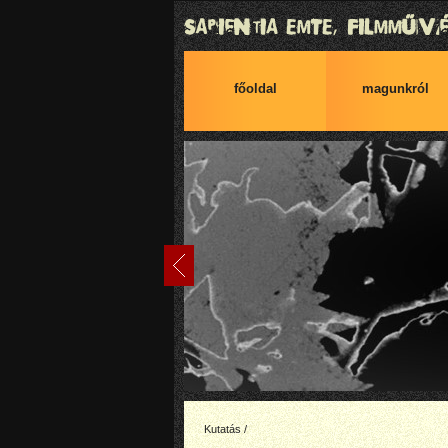
főoldal
magunkról
Kutatás /