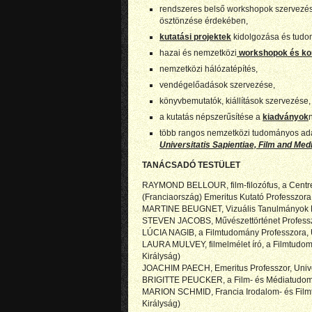
rendszeres belső workshopok szervezése
ösztönzése érdekében,
kutatási projektek
kidolgozása és tudom
hazai és nemzetközi
workshopok és ko
nemzetközi hálózatépítés,
vendégelőadások szervezése,
könyvbemutatók, kiállítások szervezés
a kutatás népszerűsítése a
kiadványok
több rangos nemzetközi tudományos adat
Universitatis Sapientiae, Film and Med
TANÁCSADÓ TESTÜLET
RAYMOND BELLOUR, film-filozófus, a Centre 
(Franciaország) Emeritus Kutató Professzora
MARTINE BEUGNET, Vizuális Tanulmányok Pro
STEVEN JACOBS, Művészettörténet Professzor
LÚCIA NAGIB, a Filmtudomány Professzora, U
LAURA MULVEY, filmelmélet író, a Filmtudomá
Királyság)
JOACHIM PAECH, Emeritus Professzor, Unive
BRIGITTE PEUCKER, a Film- és Médiatudomán
MARION SCHMID, Francia Irodalom- és Filmt
Királyság)