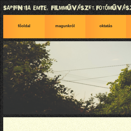
főoldal
magunkról
oktatás