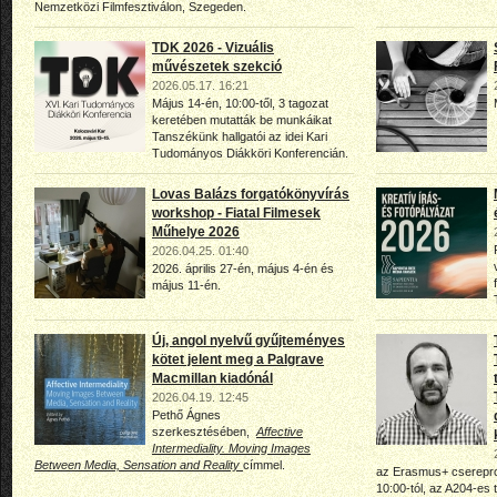
Nemzetközi Filmfesztiválon, Szegeden.
TDK 2026 - Vizuális
művészetek szekció
2026.05.17. 16:21
Május 14-én, 10:00-től, 3 tagozat
keretében mutatták be munkáikat
Tanszékünk hallgatói az idei Kari
Tudományos Diákköri Konferencián.
Lovas Balázs forgatókönyvírás
workshop - Fiatal Filmesek
Műhelye 2026
2026.04.25. 01:40
2026. április 27-én, május 4-én és
május 11-én.
Új, angol nyelvű gyűjteményes
kötet jelent meg a Palgrave
Macmillan kiadónál
2026.04.19. 12:45
Pethő Ágnes
szerkesztésében,
Affective
Intermediality. Moving Images
Between Media, Sensation and Reality
címmel.
az Erasmus+ csereprog
10:00-tól, az A204-es