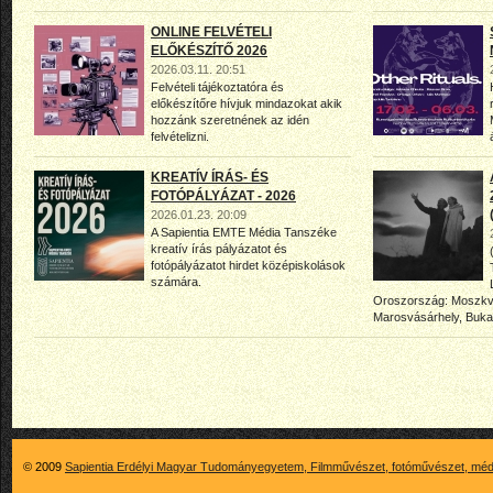
ONLINE FELVÉTELI
ELŐKÉSZÍTŐ 2026
2026.03.11. 20:51
Felvételi tájékoztatóra és
előkészítőre hívjuk mindazokat akik
hozzánk szeretnének az idén
felvételizni.
KREATÍV ÍRÁS- ÉS
FOTÓPÁLYÁZAT - 2026
2026.01.23. 20:09
A Sapientia EMTE Média Tanszéke
kreatív írás pályázatot és
fotópályázatot hirdet középiskolások
számára.
Oroszország: Moszkva
Marosvásárhely, Buka
© 2009
Sapientia Erdélyi Magyar Tudományegyetem, Filmművészet, fotóművészet, méd