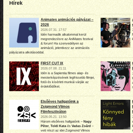
Hírek
Animates animációs pályázat –
2026
2026.07.31. 17:57
Idén harmadik alkalommal kerül
megrendezésre az AniMates festival
& forum! Ha szenvedélyen az
animáció, jelentkezz az animációs
pályázatra alkotásoddal.
FIRST CUT IX
2026.07.08. 21:11
Idén is a Sapientia filmes alap- és
mesterképzésének legfrissebb filmjei,
fotói és kísérleti munkái várják az
érdeklődőket.
Elsőéves hallgatóink a
Zsigmond Vilmos
Filmfesztiválon
2026.05.21. 13:50
Három elsőéves hallgatónk –
Nagy
Péter
,
Toldi Kata
és
Vadas Zoárd
–
vett részt az idei Zsigmond Vilmos