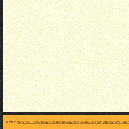
© 2009
Sapientia Erdélyi Magyar Tudományegyetem, Filmművészet, fotóművészet, méd