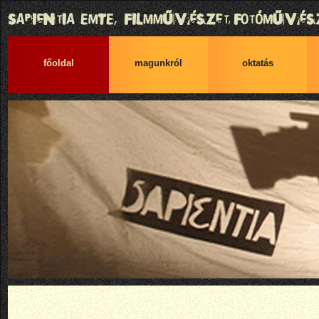
főoldal
magunkról
oktatás