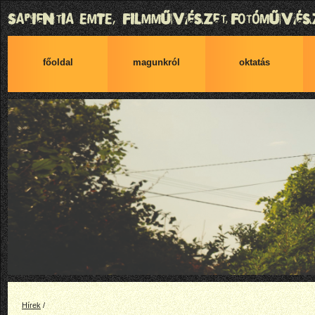
főoldal
magunkról
oktatás
Hírek
/