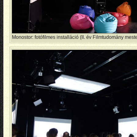
Monostor: fotófilmes installáció (II. év Filmtudomány mest