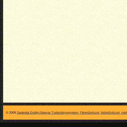
© 2009
Sapientia Erdélyi Magyar Tudományegyetem, Filmművészet, fotóművészet, méd