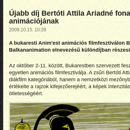
Újabb díj Bertóti Attila Ariadné fon
animációjának
2009.10.15. 10:39
A bukaresti Anim'est animációs filmfesztiválon Ber
Balkananimation elnevezésű különdíjban részesü
Az október 2-11. között, Bukarestben szervezett fes
egyetlen animációs filmfesztiválja. A zsűri Bertóti Att
diákfilm kategóriából, hanem a nemzetközi mezőnybő
értékelte a rajzok kifejezőerejéért, a képek intenzit
ötletességéért.