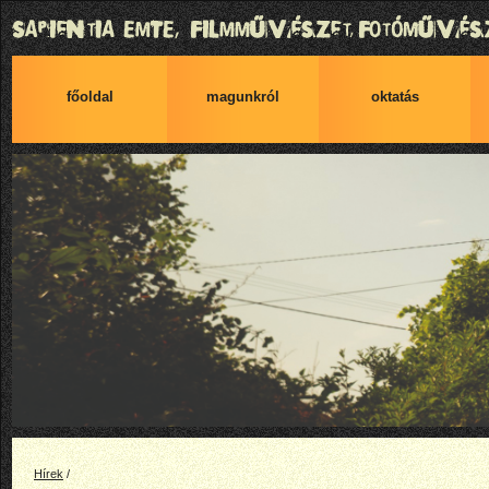
főoldal
magunkról
oktatás
Hírek
/