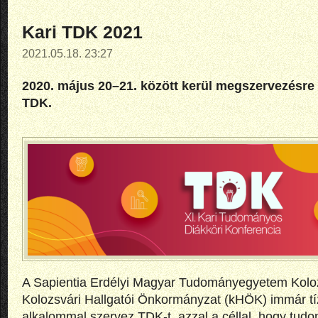
Kari TDK 2021
2021.05.18. 23:27
2020. május 20–21. között kerül megszervezésre a
TDK.
A Sapientia Erdélyi Magyar Tudományegyetem Koloz
Kolozsvári Hallgatói Önkormányzat (kHÖK) immár t
alkalommal szervez TDK-t, azzal a céllal, hogy tudo