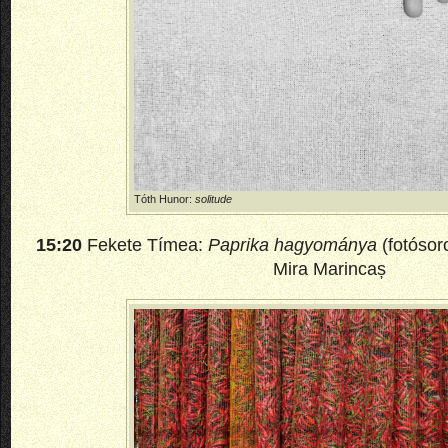
Tóth Hunor:
solitude
15:20
Fekete Tímea:
Paprika hagyománya
(fotósor
Mira Marincaș