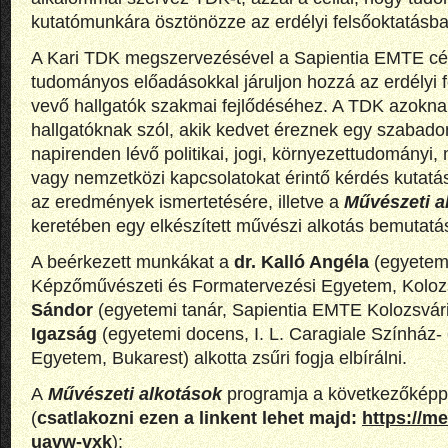
kutatómunkára ösztönözze az erdélyi felsőoktatásba
A Kari TDK megszervezésével a Sapientia EMTE cél
tudományos előadásokkal járuljon hozzá az erdélyi 
vevő hallgatók szakmai fejlődéséhez. A TDK azokna
hallgatóknak szól, akik kedvet éreznek egy szabadon
napirenden lévő politikai, jogi, környezettudományi
vagy nemzetközi kapcsolatokat érintő kérdés kutatás
az eredmények ismertetésére, illetve a
Művészeti a
keretében egy elkészített művészi alkotás bemutatá
A beérkezett munkákat a
dr. Kalló Angéla
(egyetem
Képzőművészeti és Formatervezési Egyetem, Koloz
Sándor
(egyetemi tanár, Sapientia EMTE Kolozsvár
Igazság
(egyetemi docens, I. L. Caragiale Színház-
Egyetem, Bukarest) alkotta zsűri fogja elbírálni.
A
Művészeti alkotások
programja a következőképp
(
csatlakozni ezen a linkent lehet majd:
https://m
uavw-vxk
):