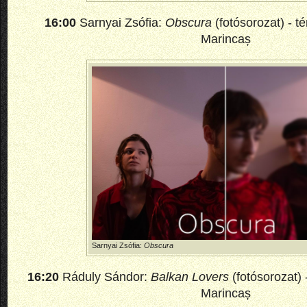
16:00
Sarnyai Zsófia:
Obscura
(fotósorozat) - t
Marincaș
Sarnyai Zsófia:
Obscura
16:20
Ráduly Sándor:
Balkan Lovers
(fotósorozat) 
Marincaș