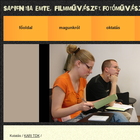
főoldal
magunkról
oktatás
Kutatás /
KARI TDK
/