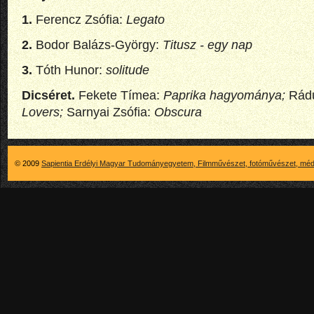
1.
Ferencz Zsófia:
Legato
2
.
Bodor Balázs-György:
Titusz - egy nap
3.
Tóth Hunor:
solitude
Dicséret.
Fekete Tímea:
Paprika hagyománya
;
Rád
Lovers
;
Sarnyai Zsófia:
Obscura
© 2009
Sapientia Erdélyi Magyar Tudományegyetem, Filmművészet, fotóművészet, méd