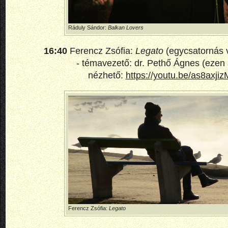
Ráduly Sándor:
Balkan Lovers
16:40
Ferencz Zsófia:
Legato
(egycsatornás vi
- témavezető: dr. Pethő Ágnes (ezen 
nézhető:
https://youtu.be/as8axji
Ferencz Zsófia:
Legato