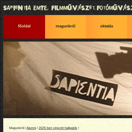
főoldal
magunkról
oktatás
Magunkról /
Alumni
/
2025-ben végzett hallgatók
/