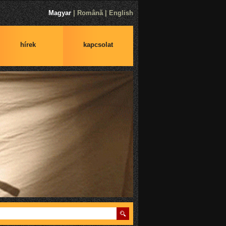
Magyar
|
Română
|
English
hírek
kapcsolat