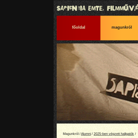
főoldal
magunkról
Magunkról /
Alumni
/
2025-ben végzett hallgatók
/