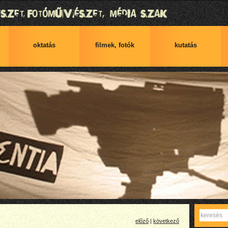
oktatás
filmek, fotók
kutatás
Keres
előző
|
következő