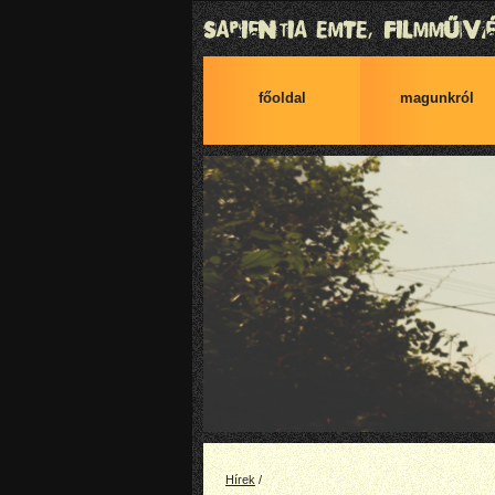
főoldal
magunkról
Hírek
/