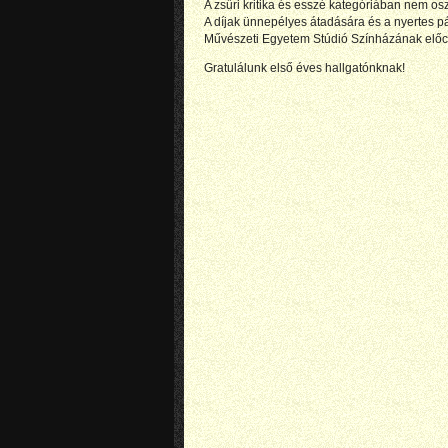
A zsűri kritika és esszé kategóriában nem oszto
A díjak ünnepélyes átadására és a nyertes pá
Művészeti Egyetem Stúdió Színházának elő
Gratulálunk első éves hallgatónknak!