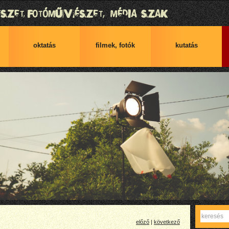
oktatás
filmek, fotók
kutatás
Keres
előző
|
következő