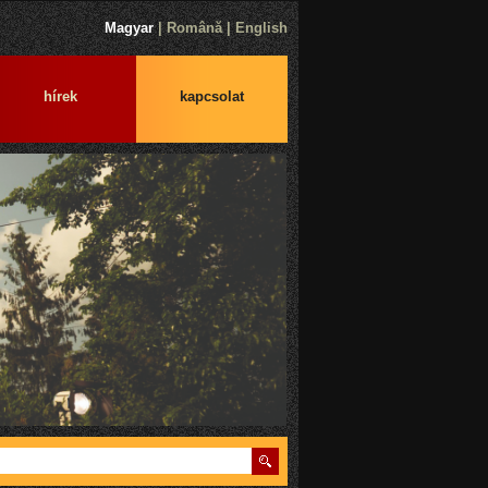
Magyar
|
Română
|
English
hírek
kapcsolat