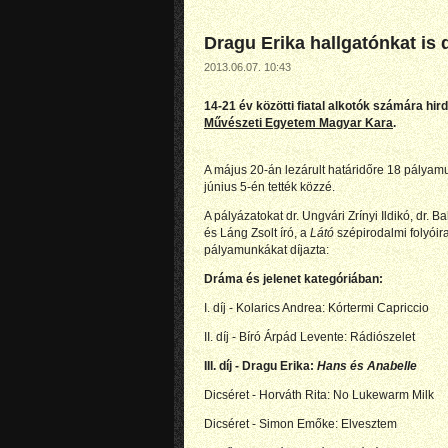
Dragu Erika hallgatónkat is 
2013.06.07. 10:43
14-21 év közötti fiatal alkotók számára hir
Művészeti Egyetem Magyar Kara
.
A május 20-án lezárult határidőre 18 pályam
június 5-én tették közzé.
A pályázatokat dr. Ungvári Zrínyi Ildikó, dr. 
és Láng Zsolt író, a
Látó
szépirodalmi folyóira
pályamunkákat díjazta:
Dráma és jelenet kategóriában:
I. díj - Kolarics Andrea: Kórtermi Capriccio
II. díj - Bíró Árpád Levente: Rádiószelet
III. díj - Dragu Erika:
Hans és Anabelle
Dicséret - Horváth Rita: No Lukewarm Milk
Dicséret - Simon Emőke: Elvesztem