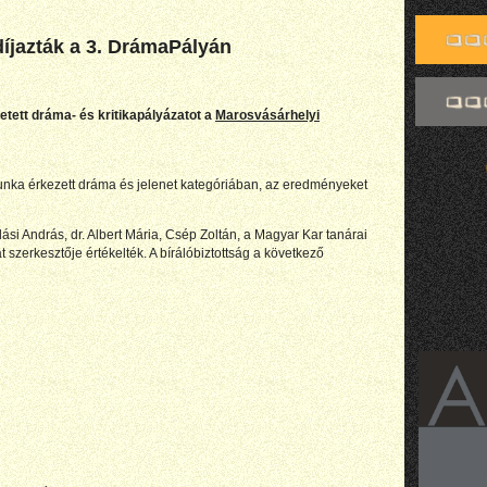
díjazták a 3. DrámaPályán
detett dráma- és kritikapályázatot a
Marosvásárhelyi
unka érkezett dráma és jelenet kategóriában, az eredményeket
Balási András, dr. Albert Mária, Csép Zoltán, a Magyar Kar tanárai
t szerkesztője értékelték. A bírálóbiztottság a következő