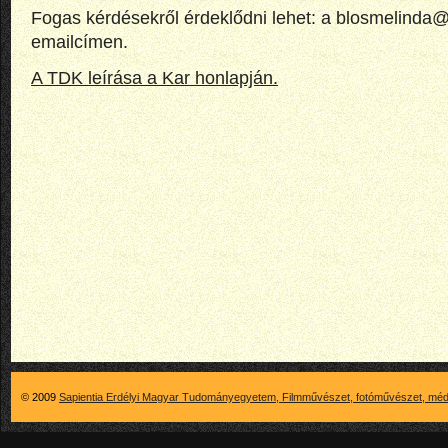
Fogas kérdésekről érdeklődni lehet: a blosmelinda
emailcímen.
A TDK leírása a Kar honlapján.
© 2009
Sapientia Erdélyi Magyar Tudományegyetem, Filmművészet, fotóművészet, méd