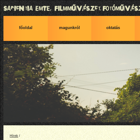
főoldal
magunkról
oktatás
Hírek
/