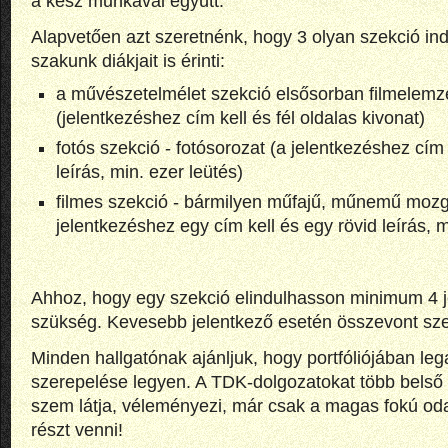
a kész munkával együtt.
Alapvetően azt szeretnénk, hogy 3 olyan szekció in
szakunk diákjait is érinti:
a művészetelmélet szekció elsősorban filmelemzés
(jelentkezéshez cím kell és fél oldalas kivonat)
fotós szekció - fotósorozat (a jelentkezéshez cím 
leírás, min. ezer leütés)
filmes szekció - bármilyen műfajű, műnemű mo
jelentkezéshez egy cím kell és egy rövid leírás, m
Ahhoz, hogy egy szekció elindulhasson minimum 4 j
szükség. Kevesebb jelentkező esetén összevont sze
Minden hallgatónak ajánljuk, hogy portfóliójában l
szerepelése legyen. A TDK-dolgozatokat több belső 
szem látja, véleményezi, már csak a magas fokú oda
részt venni!