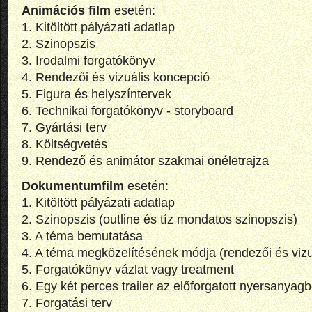
Animációs film
esetén:
1. Kitöltött pályázati adatlap
2. Szinopszis
3. Irodalmi forgatókönyv
4. Rendezői és vizuális koncepció
5. Figura és helyszíntervek
6. Technikai forgatókönyv - storyboard
7. Gyártási terv
8. Költségvetés
9. Rendező és animátor szakmai önéletrajza
Dokumentumfilm
esetén:
1. Kitöltött pályázati adatlap
2. Szinopszis (outline és tíz mondatos szinopszis)
3. A téma bemutatása
4. A téma megközelítésének módja (rendezői és vizu
5. Forgatókönyv vázlat vagy treatment
6. Egy két perces trailer az előforgatott nyersanyagb
7. Forgatási terv