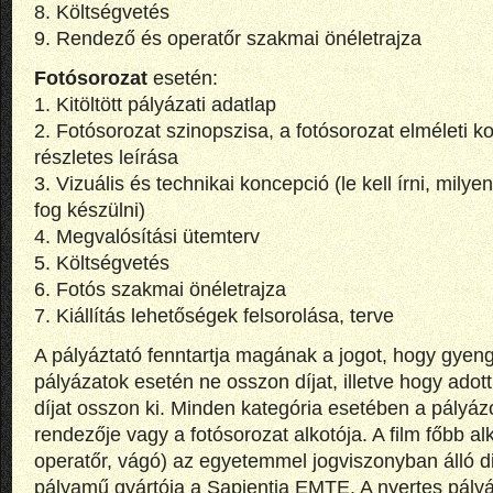
8. Költségvetés
9. Rendező és operatőr szakmai önéletrajza
Fotósorozat
esetén:
1. Kitöltött pályázati adatlap
2. Fotósorozat szinopszisa, a fotósorozat elméleti 
részletes leírása
3. Vizuális és technikai koncepció (le kell írni, milye
fog készülni)
4. Megvalósítási ütemterv
5. Költségvetés
6. Fotós szakmai önéletrajza
7. Kiállítás lehetőségek felsorolása, terve
A pályáztató fenntartja magának a jogot, hogy gyen
pályázatok esetén ne osszon díjat, illetve hogy ado
díjat osszon ki. Minden kategória esetében a pályáz
rendezője vagy a fotósorozat alkotója. A film főbb al
operatőr, vágó) az egyetemmel jogviszonyban álló d
pályamű gyártója a Sapientia EMTE. A nyertes pályá