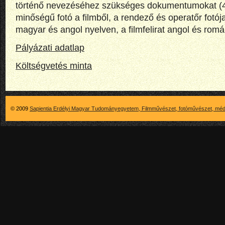
történő nevezéséhez szükséges dokumentumokat (4
minőségű fotó a filmből, a rendező és operatőr fotója
magyar és angol nyelven, a filmfelirat angol és romá
Pályázati adatlap
Költségvetés minta
© 2009
Sapientia Erdélyi Magyar Tudományegyetem, Filmművészet, fotóművészet, méd