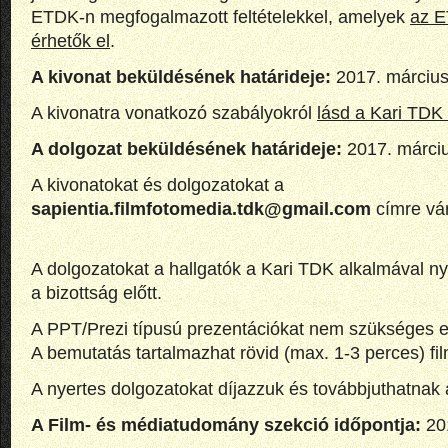
ETDK-n megfogalmazott feltételekkel, amelyek
az E
érhetők el
.
A kivonat beküldésének határideje:
2017. március 
A kivonatra vonatkozó szabályokról
lásd a Kari TDK
A dolgozat beküldésének határideje:
2017. március
A kivonatokat és dolgozatokat a
sapientia.filmfotomedia.tdk@gmail.com
címre vár
A dolgozatokat a hallgatók a Kari TDK alkalmával n
a bizottság előtt.
A PPT/Prezi típusú prezentációkat nem szükséges e
A bemutatás tartalmazhat rövid (max. 1-3 perces) film
A nyertes dolgozatokat díjazzuk és továbbjuthatnak
A Film- és médiatudomány szekció időpontja:
201