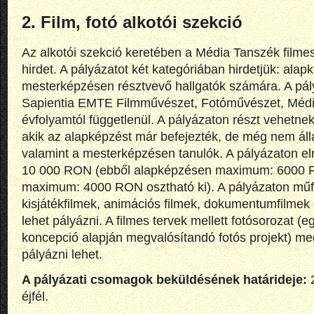
2. Film, fotó alkotói szekció
Az alkotói szekció keretében a Média Tanszék filmes
hirdet. A pályázatot két kategóriában hirdetjük: ala
mesterképzésen résztvevő hallgatók számára. A pál
Sapientia EMTE Filmművészet, Fotóművészet, Média
évfolyamtól függetlenül. A pályázaton részt vehetnek
akik az alapképzést már befejezték, de még nem ál
valamint a mesterképzésen tanulók. A pályázaton el
10 000 RON (ebből alapképzésen maximum: 6000 
maximum: 4000 RON osztható ki). A pályázaton műfa
kisjátékfilmek, animációs filmek, dokumentumfilmek
lehet pályázni. A filmes tervek mellett fotósorozat (eg
koncepció alapján megvalósítandó fotós projekt) me
pályázni lehet.
A pályázati csomagok beküldésének határideje:
éjfél.