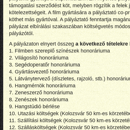
támogatási szerződést köt, melyben rögzítik a felek 
kötelezettségeit. A film gyártására a pályáztató co-
köthet más gyártóval. A pályáztató fenntartja magán
pályázat elbírálási szakaszában költségvetés módosí
pályázótól.
A pályázaton elnyert összeg
a következő tételekre
1. Filmben szereplő színészek honoráriuma
2. Világosító honoráriuma
3. Segédoperatőr honoráriuma
4. Gyártásvezető honoráriuma
5. Látványtervező (díszletes, rajzoló, stb.) honorári
6. Hangmérnök honoráriuma
7. Zeneszerző honoráriuma
8. Zenészek honoráriuma
9. Hangstúdió bérlése
10. Utazási költségek (Kolozsvár 50 km-es körzetéb
11. Szállítási költségek (Kolozsvár 50 km-es körzet
12. Szállásköltségek (Kolozsvár 50 km-es körzetébe