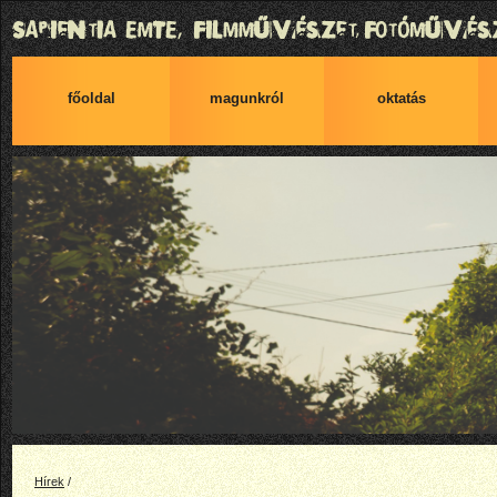
főoldal
magunkról
oktatás
Hírek
/