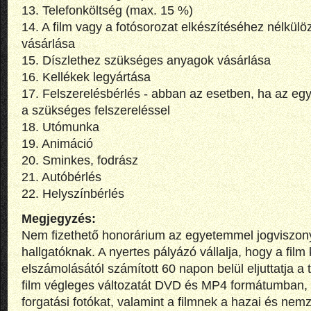
13. Telefonköltség (max. 15 %)
14. A film vagy a fotósorozat elkészítéséhez nélkülö
vásárlása
15. Díszlethez szükséges anyagok vásárlása
16. Kellékek legyártása
17. Felszerelésbérlés - abban az esetben, ha az e
a szükséges felszereléssel
18. Utómunka
19. Animáció
20. Sminkes, fodrász
21. Autóbérlés
22. Helyszínbérlés
Megjegyzés:
Nem fizethető honorárium az egyetemmel jogviszon
hallgatóknak. A nyertes pályázó vállalja, hogy a film
elszámolásától számított 60 napon belül eljuttatja 
film végleges változatát DVD és MP4 formátumban, a
forgatási fotókat, valamint a filmnek a hazai és nemz