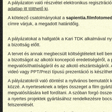
A pályázaton való részvétel elektronikus regisztráci
adatlap itt tölthető ki
.
A kötelező csatolmányokat a
sapientia.filmfotom
címre várjuk, a megadott határidőig.
A pályázatokat a hallgatók a Kari TDK alkalmával n
a bizottság előtt.
A tervet és annak megbecsült költségtételeit kell b
a bizottságot az alkotói koncepció eredetiségéről, a 
megvalósíthatóságáról és az alkotó elszántságáról. A
videó vagy PPT/Prezi típusú prezentáció is készíthe
A pályázatokról való döntést a nyilvános bemutatót
közzé. A nyerteseknek a teljes összeget a film gyártá
megvalósítására kell fordítani. A szóban forgó össz
a nyertes projektek gyártásához rendelkezésre boc
felszerelését.