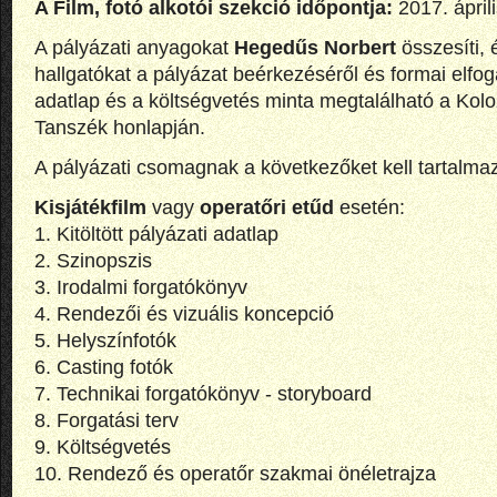
A Film, fotó alkotói szekció időpontja:
2017. áprili
A pályázati anyagokat
Hegedűs Norbert
összesíti, é
hallgatókat a pályázat beérkezéséről és formai elfog
adatlap és a költségvetés minta megtalálható a Kol
Tanszék honlapján.
A pályázati csomagnak a következőket kell tartalmaz
Kisjátékfilm
vagy
operatőri etűd
esetén:
1. Kitöltött pályázati adatlap
2. Szinopszis
3. Irodalmi forgatókönyv
4. Rendezői és vizuális koncepció
5. Helyszínfotók
6. Casting fotók
7. Technikai forgatókönyv - storyboard
8. Forgatási terv
9. Költségvetés
10. Rendező és operatőr szakmai önéletrajza