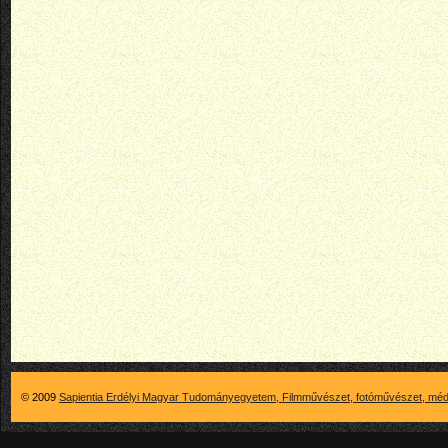
© 2009
Sapientia Erdélyi Magyar Tudományegyetem, Filmművészet, fotóművészet, méd