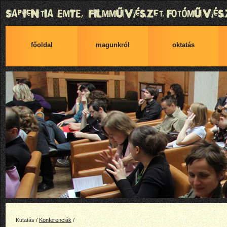
főoldal
magunkról
oktatás
Kutatás /
Konferenciák
/