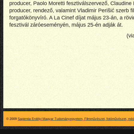
producer, Paolo Moretti fesztiválszervező, Claudine
producer, rendező, valamint Vladimir Perišić szerb f
forgatókönyvíró. A La Cinef díjat május 23-án, a rövi
fesztivál záróeseményén, május 25-én adják át.
(v
© 2009
Sapientia Erdélyi Magyar Tudományegyetem, Filmművészet, fotóművészet, méd