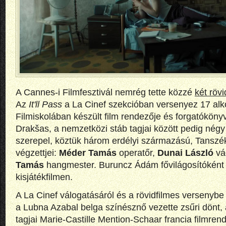
A Cannes-i Filmfesztivál nemrég tette közzé
két röv
Az
It'll Pass
a La Cinef szekcióban versenyez 17 alko
Filmiskolában készült film rendezője és forgatókönyv
Drakšas, a nemzetközi stáb tagjai között pedig négy
szerepel, köztük három erdélyi származású, Tanszé
végzettjei:
Méder Tamás
operatőr,
Dunai László
vá
Tamás
hangmester. Buruncz Ádám fővilágosítóként 
kisjátékfilmen.
A La Cinef válogatásáról és a rövidfilmes versenybe 
a Lubna Azabal belga színésznő vezette zsűri dönt, a
tagjai Marie-Castille Mention-Schaar francia filmren