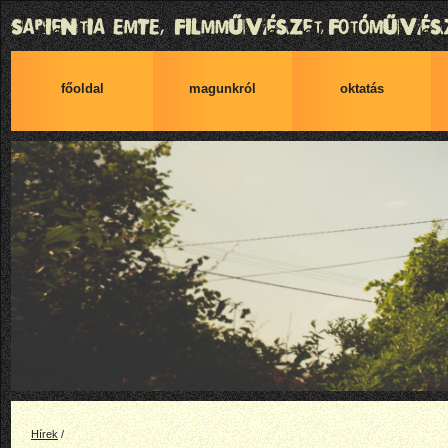
főoldal
magunkról
oktatás
Hírek
/