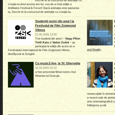
înscrie-te la concursul de animație cu
creația ta.Anul acesta are loc cea de-a treia ediție a
AniMates Festival & Forum! Dacă animația este pasiunea
ta, înscrie-te la concursul de animație cu creația ta.
Studenții noștri din anul I la
Festivalul de Film Zsigmond
Vilmos
21.05.2026 13:50
Trei studenți din anul I –
Nagy Péter
,
Toldi Kata
și
Vadas Zoárd
– au
participat la ediția din acest an a
and Reality
.
Festivalului Internațional de Film Zsigmond Vilmos,
desfășurat la Szeged.
Cu muzică live, la Sf. Gheroghe
10.10.2025 22:22
a fost prezentat filmul nostru mut
Moartea lui Dracula
.
remarcabile în domeniu
a muncii sale de pionier
arta cinematografică ș
înființarea școlii.