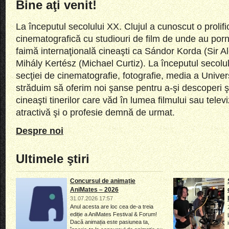
Bine aţi venit!
La începutul secolului XX. Clujul a cunoscut o prolifi
cinematografică cu studiouri de film de unde au porn
faimă internaţională cineaşti ca Sándor Korda (Sir 
Mihály Kertész (Michael Curtiz). La începutul secolul
secţiei de cinematografie, fotografie, media a Univers
străduim să oferim noi şanse pentru a-şi descoperi ş
cineaşti tinerilor care văd în lumea filmului sau telev
atractivă şi o profesie demnă de urmat.
Despre noi
Ultimele ştiri
Concursul de animație
AniMates – 2026
31.07.2026 17:57
Anul acesta are loc cea de-a treia
ediție a AniMates Festival & Forum!
Dacă animația este pasiunea ta,