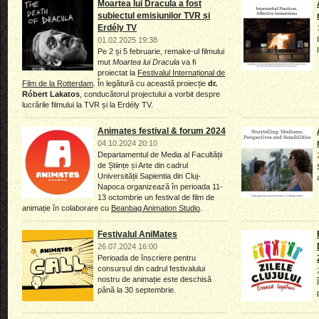
Moartea lui Dracula a fost
subiectul emisiunilor TVR și
Erdély TV
01.02.2025 19:38
Pe 2 și 5 februarie, remake-ul filmului
mut
Moartea lui Dracula
va fi
proiectat la
Festivalul Internațional de
Film de la Rotterdam
. În legătură cu această proiecție
dr.
Róbert Lakatos
, conducătorul projectului a vorbit despre
lucrările filmului la TVR și la Erdély TV.
Animates festival & forum 2024
04.10.2024 20:10
Departamentul de Media al Facultății
de Științe și Arte din cadrul
Universității Sapientia din Cluj-
Napoca organizează în perioada 11-
13 octombrie un festival de film de
animație în colaborare cu
Beanbag Animation Studio
.
Festivalul AniMates
26.07.2024 16:00
Perioada de înscriere pentru
consursul din cadrul festivalului
nostru de animație este deschisă
până la 30 septembrie.