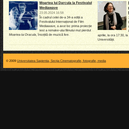
Moartea lui Darcula la Festivalul
Mediawave
23.05.2024 16:58
În cadrul celei de-a 34-a ediții a
Festivalului Internațional de Film
Mediawave, a avut loc prima proiecție
test a remake-ului filmului mut pierdut
Moartea lui Dracula
, însoțită de muzică live.
aprilie, la ora 17:30, la
Universității.
© 2009
Universitatea Sapientia, Secţia Cinematografie, fotografie, media