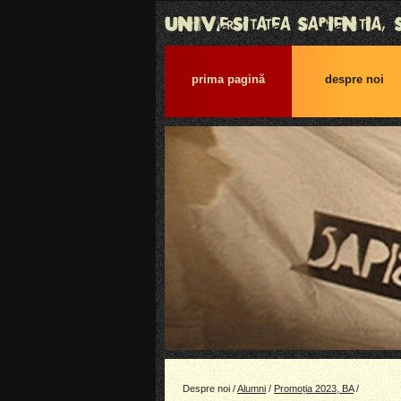
prima pagină
despre noi
Despre noi /
Alumni
/
Promoția 2023, BA
/