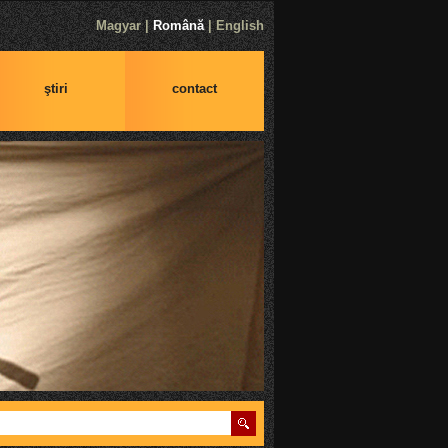
Magyar
|
Română
|
English
ştiri
contact