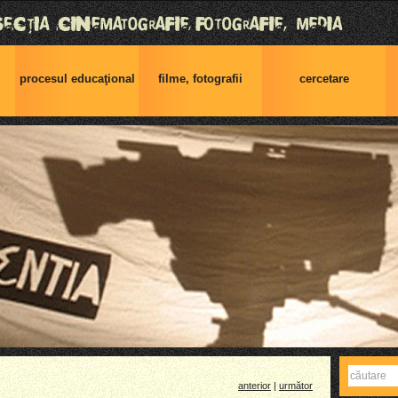
procesul educaţional
filme, fotografii
cercetare
Caută
anterior
|
următor