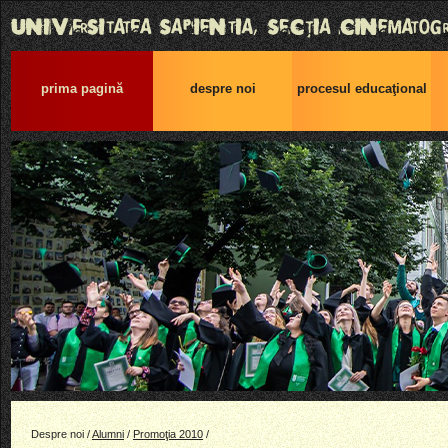
prima pagină
despre noi
procesul educaţional
Despre noi /
Alumni
/
Promoţia 2010
/