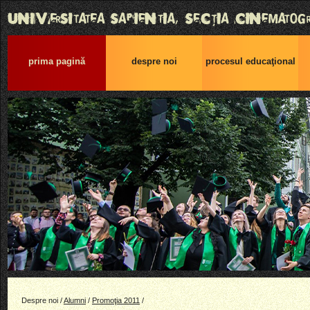
prima pagină
despre noi
procesul educaţional
Despre noi /
Alumni
/
Promoţia 2011
/