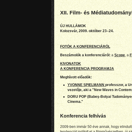
XII. Film- és Médiatudomány
ÚJ HULLÁMOK
Kolozsvár, 2009. október 23–24.
FOTÓK A KONFERENCIÁRÓL
Beszámolók a konferenciáról:
a
Scope
, a
F
KIVONATOK
A KONFERENCIA PROGRAMJA
Meghívott előadók:
YVONNE SPIELMANN
professzor, a U
vezetője, aki a "New Waves in Contem
DORU POP (Babeş-Bolyai Tudományeg
Cinema."
Konferencia felhívás
2009-ben immár 50 éve annak, hogy elindult
tendenciát indított el a filmművészetben, új