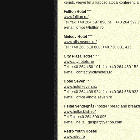
kérjük, vegye fel a kapcsolatot a konferencia
Fullton Hotel
***
www.fullton.ro/
Tel./fax: +40 264 597 898; tel.: +40 264 597 
e-mail: office@fullton.ro
Melody Hotel
***
www.allseasons.ro/
Tel.: +40 268 510 800; +40 730 031 415
City Plaza Hotel
****
www.cityhotels.ro/
Tel.: +40 264 450 101; fax: +40 264 450 152
e-mail: contact@cityhotels.ro
Hotel Seven
***
www.hotel7even.ro/
Tel.: +40 264 439 924; fax: +40 364 566 933
e-mail: office@hotelseven.ro
Heltai Vendégház
(hostel / bread and breakfa
www.heltai.blsh.ro/
Tel./fax: +40 264 590 096
e-mail: heltai_gaspar@yahoo.com
Retro Youth Hostel
www.retro.ro