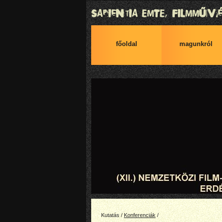
főoldal
magunkról
2009.New Waves.Abstracts.pdf
2009.New Waves.
Kutatás /
Konferenciák
/