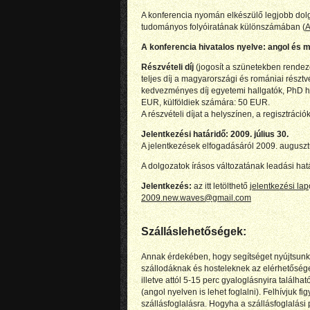
A konferencia nyomán elkészülő legjobb dol
tudományos folyóiratának különszámában (
A
A konferencia hivatalos nyelve: angol és
Részvételi díj
(jogosít a szünetekben rendeze
teljes díj a magyarországi és romániai rész
kedvezményes díj egyetemi hallgatók, PhD 
EUR, külföldiek számára: 50 EUR.
A részvételi díjat a helyszínen, a regisztrációko
Jelentkezési határidő: 2009. július 30.
A jelentkezések elfogadásáról 2009. augusztu
A dolgozatok írásos változatának leadási ha
Jelentkezés:
az itt letölthető
jelentkezési lap
2009.new.waves@gmail.com
Szálláslehetőségek:
Annak érdekében, hogy segítséget nyújtsunk
szállodáknak és hosteleknek az elérhetőség
illetve attól 5-15 perc gyaloglásnyira találha
(angol nyelven is lehet foglalni). Felhívjuk 
szállásfoglalásra. Hogyha a szállásfoglalási