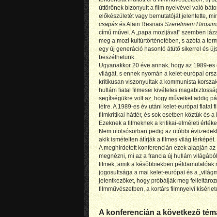
úttörőnek bizonyult a film nyelvével való bát
előkészületét vagy bemutatóját jelentette, m
csapás
és Alain Resnais
Szerelmem Hirosim
című művei. A „papa mozijával" szemben láza
meg a mozi kultúrtörténetében, s azóta a te
egy új generáció hasonló átütő sikerrel és újs
beszélhetünk.
Ugyanakkor 20 éve annak, hogy az 1989-es é
világát, s ennek nyomán a kelet-európai ors
kritikusan viszonyultak a kommunista korszakb
hullám fiatal filmesei kivételes magabiztossá
segítségükre volt az, hogy műveiket addig pá
létre. A 1989-es év utáni kelet-európai fiata
filmkritikai háttér, és sok esetben köztük és 
Ezeknek a filmeknek a kritikai-elméleti értéke
Nem utolsósorban pedig az utóbbi évtizedekb
akik ismételten átírják a filmes világ térképét.
A meghirdetett konferencián ezek alapján az
megnézni, mi az a francia új hullám világábó
filmek, amik a későbbiekben példamutatóak m
jogosultsága a mai kelet-európai és a „világm
jelentkezőket, hogy próbálják meg felleltár
filmművészetben, a kortárs filmnyelvi kísérle
A konferencián a következő té