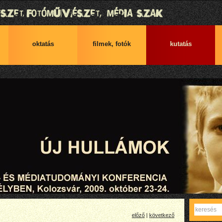
oktatás
filmek, fotók
kutatás
Abstracts.pdf
2009.New Waves.Abstracts.pdf
Keres
előző
|
következő