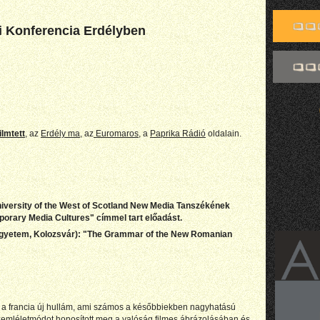
i Konferencia Erdélyben
ilmtett
, az
Erdély ma
, az
Euromaros
, a
Paprika Rádió
oldalain.
niversity of the West of Scotland New Media Tanszékének
porary Media Cultures" címmel tart előadást.
yetem, Kolozsvár): "The Grammar of the New Romanian
 a francia új hullám, ami számos a későbbiekben nagyhatású
 szemléletmódot honosított meg a valóság filmes ábrázolásában és