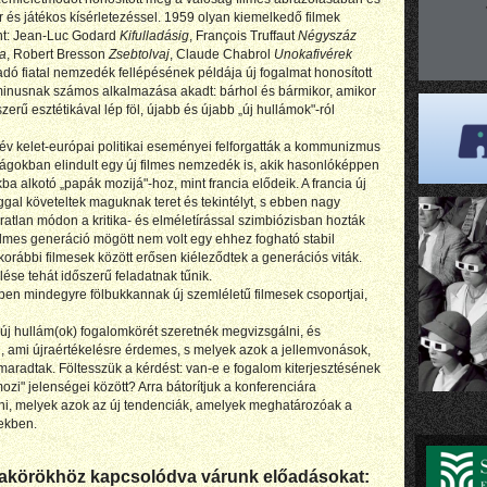
or és játékos kísérletezéssel. 1959 olyan kiemelkedő filmek
int: Jean-Luc Godard
Kifulladásig
, François Truffaut
Négyszáz
a
, Robert Bresson
Zsebtolvaj
, Claude Chabrol
Unokafivérek
dó fiatal nemzedék fellépésének példája új fogalmat honosított
rminusnak számos alkalmazása akadt: bárhol és bármikor, amikor
zerű esztétikával lép föl, újabb és újabb „új hullámok"-ról
v kelet-európai politikai eseményei felforgatták a kommunizmus
zágokban elindult egy új filmes nemzedék is, akik hasonlóképpen
a alkotó „papák mozijá"-hoz, mint francia elődeik. A francia új
ggal követeltek maguknak teret és tekintélyt, s ebben nagy
ratlan módon a kritika- és elméletírással szimbiózisban hozták
l filmes generáció mögött nem volt egy ehhez fogható stabil
a korábbi filmesek között erősen kiéleződtek a generációs viták.
lése tehát időszerű feladatnak tűnik.
en mindegyre fölbukkannak új szemléletű filmesek csoportjai,
 új hullám(ok) fogalomkörét szeretnék megvizsgálni, és
l, ami újraértékelésre érdemes, s melyek azok a jellemvonások,
aradtak. Föltesszük a kérdést: van-e e fogalom kiterjesztésének
ozi" jelenségei között? Arra bátorítjuk a konferenciára
ozni, melyek azok az új tendenciák, amelyek meghatározóak a
tekben.
makörökhöz kapcsolódva várunk előadásokat: