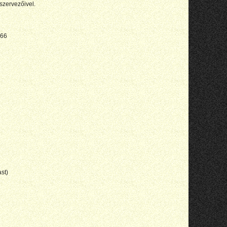
 szervezőivel.
766
st)