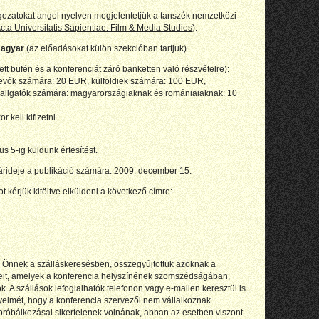
gozatokat angol nyelven megjelentetjük a tanszék nemzetközi
cta Universitatis Sapientiae. Film & Media Studies
).
 magyar
(az előadásokat külön szekcióban tartjuk).
tt büfén és a konferenciát záró banketten való részvételre):
tvevők számára: 20 EUR, külföldiek számára: 100 EUR,
hallgatók számára: magyarországiaknak és romániaiaknak: 10
r kell kifizetni.
s 5-ig küldünk értesítést.
tárideje a publikáció számára: 2009. december 15.
ot kérjük kitöltve elküldeni a következő címre:
 Önnek a szálláskeresésben, összegyűjtöttük azoknak a
eit, amelyek a konferencia helyszínének szomszédságában,
tók. A szállások lefoglalhatók telefonon vagy e-mailen keresztül is
figyelmét, hogy a konferencia szervezői nem vállalkoznak
 próbálkozásai sikertelenek volnának, abban az esetben viszont