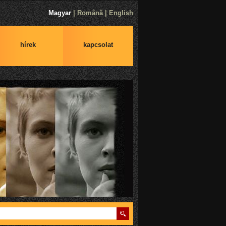
Magyar
|
Română
|
English
hírek
kapcsolat