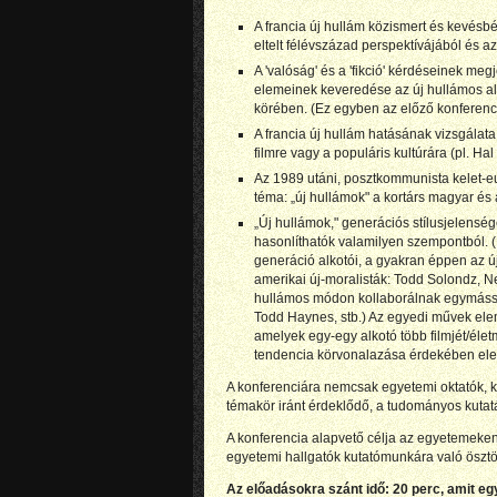
A francia új hullám közismert és kevésb
eltelt félévszázad perspektívájából és a
A 'valóság' és a 'fikció' kérdéseinek me
elemeinek keveredése az új hullámos alk
körében. (Ez egyben az előző konferenci
A francia új hullám hatásának vizsgálat
filmre vagy a populáris kultúrára (pl. Hal
Az 1989 utáni, posztkommunista kelet-e
téma: „új hullámok" a kortárs magyar é
„Új hullámok," generációs stílusjelensé
hasonlíthatók valamilyen szempontból. (P
generáció alkotói, a gyakran éppen az új
amerikai új-moralisták: Todd Solondz, Ne
hullámos módon kollaborálnak egymássa
Todd Haynes, stb.) Az egyedi művek ele
amelyek egy-egy alkotó több filmjét/éle
tendencia körvonalazása érdekében ele
A konferenciára nemcsak egyetemi oktatók, ku
témakör iránt érdeklődő, a tudományos kutat
A konferencia alapvető célja az egyetemeke
egyetemi hallgatók kutatómunkára való öszt
Az előadásokra szánt idő: 20 perc, amit eg