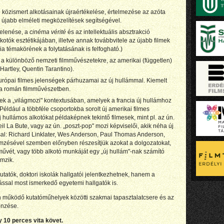
é közismert alkotásainak újraértékelése, értelmezése az azóta
z újabb elméleti megközelítések segítségével.
gjelenése, a
cinéma vérité
és az intellektuális absztrakció
otók esztétikájában, illetve annak továbbvitele az újabb filmek
a témakörének a folytatásának is felfogható.)
a a különböző nemzeti filmművészetekre, az amerikai (független)
 Hartley, Quentin Tarantino).
urópai filmes jelenségek párhuzamai az új hullámmal. Kiemelt
s a román filmművészetben.
gek a „világmozi" kontextusában, amelyek a francia új hullámhoz
éldául a többféle csoportokba sorolt új amerikai filmes
 hullámos alkotókat példaképnek tekintő filmesek, mint pl. az ún.
il La Bute, vagy az ún. „poszt-pop" mozi képviselői, akik néha új
l: Richard Linklater, Wes Anderson, Paul Thomas Anderson,
mzésével szemben előnyben részesítjük azokat a dolgozatokat,
tművét, vagy több alkotó munkáját egy „új hullám"-nak számító
mzik.
tatók, doktori iskolák hallgatói jelentkezhetnek, hanem a
ással most ismerkedő egyetemi hallgatók is.
n működő kutatóműhelyek közötti szakmai tapasztalatcsere és az
önzése.
y 10 perces vita követ.