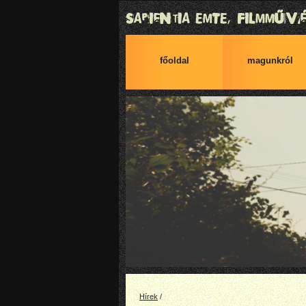
főoldal
magunkról
Hírek
/