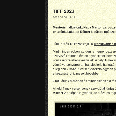
TIFF 2023
2023.06.06. 19:11
Mesteris hallgatónk,
Nagy Márton
záróvizsg
oktatónk,
Lakatos Róbert
legújabb egészes
Június 9 és 18 között zajlik a
Transilvanian I
Mint minden évben az idén is megrendezésre 
szervezők minden évben olyan filmek nevezé
vonzáskörzetében) készültek. A helyi filmek 
végső versenyprogramba. Mesteris hallgató
a legjobb 7 közé. A versenyszekció egyben pre
elkészítéséről
itt mesélt
bővebben.
Gratulálunk Marcinak és mindenkinek aki részt
A helyi filmek versenyének szekcióját
június 
Militar)
. A belépés ingyenes, de előzetes regi