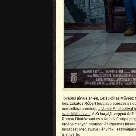
Továbbá
június 14-én
,
14:15
-től az
Művész M
lesz
Lakatos Róbert
legújabb egészestés d
nemzetközi premierje
a Varsói Filmfesztivál
szekciójában volt
. A
Ki kutyája vagyok én?
m
Román Filmközpont és a Kreatív Európa prog
erdélyi-magyar identitástl és izgalmas társ
budapesti Mediawave Fényírók Fesztiválján
is elnyerte.