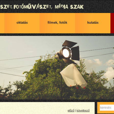
oktatás
filmek, fotók
kutatás
Keres
előző
|
következő