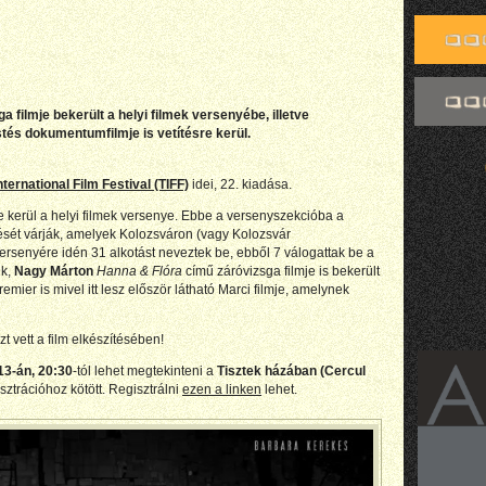
a filmje bekerült a helyi filmek versenyébe, illetve
tés dokumentumfilmje is vetítésre kerül.
nternational Film Festival (TIFF)
idei, 22. kiadása.
kerül a helyi filmek versenye. Ebbe a versenyszekcióba a
sét várják, amelyek Kolozsváron (vagy Kolozsvár
versenyére idén 31 alkotást neveztek be, ebből 7 válogattak be a
nk,
Nagy Márton
Hanna & Flóra
című záróvizsga filmje is bekerült
mier is mivel itt lesz először látható Marci filmje, amelynek
 vett a film elkészítésében!
13-án, 20:30
-tól lehet megtekinteni a
Tisztek házában (Cercul
sztrációhoz kötött. Regisztrálni
ezen a linken
lehet.