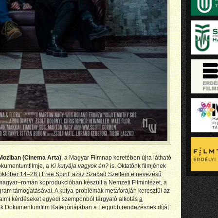
oziban (Cinema Arta)
, a Magyar Filmnap keretében újra látható
okumentumfilmje, a
Ki kutyája vagyok én?
is. Oktatónk filmjének
 (október 14–28.) Free Spirit, azaz Szabad Szellem elnevezésű
agyar–román koprodukcióban készült a Nemzeti Filmintézet, a
ram támogatásával. A kutya-problémák metaforáján keresztül az
adalmi kérdéseket egyedi szemponból tárgyaló alkotás
a
ak Dokumentumfilm Kategóriájában a Legjobb rendezésnek díját