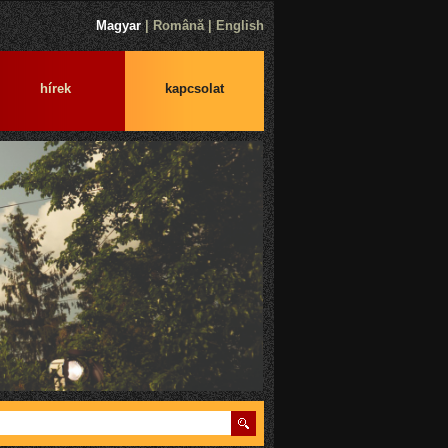
Magyar
|
Română
|
English
hírek
kapcsolat