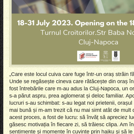
„Care este locul cuiva care fuge într-un oraș străin fă
Unde se regăsește cineva care rătăcește din oraș î
fost întrebările care m-au adus la Cluj-Napoca, un o
s-a părut aspru, prea aglomerat și deloc familiar. Apoi
lucruri s-au schimbat: s-au legat noi prietenii, orașul
mai bună și m-am trezit că nu mai simt atât de mult 
acest proces, a fost de lucru: să învăț să apreciez lu
găsesc motivația în fiecare zi, să trăiesc clipa. Am 
sentimente și momente în cuvinte prin haiku și să le 