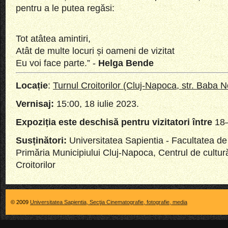
pentru a le putea regăsi:
Tot atâtea amintiri,
Atât de multe locuri și oameni de vizitat
Eu voi face parte.” -
Helga Bende
Locație
:
Turnul Croitorilor (Cluj-Napoca, str. Baba N
Vernisaj:
15:00, 18 iulie 2023.
Expoziția este deschisă pentru vizitatori între
18
Susținători:
Universitatea Sapientia - Facultatea de Ș
Primăria Municipiului Cluj-Napoca, Centrul de cultu
Croitorilor
© 2009
Universitatea Sapientia, Secţia Cinematografie, fotografie, media