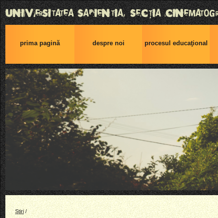
prima pagină
despre noi
procesul educaţional
Ştiri
/