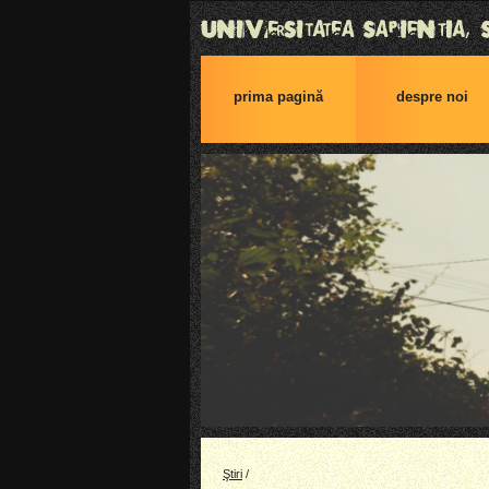
prima pagină
despre noi
Ştiri
/