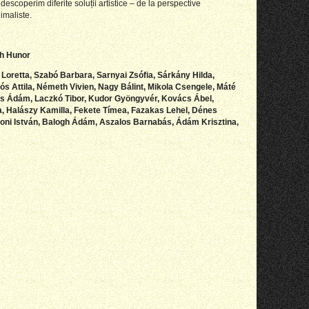
descoperim diferite soluții artistice – de la perspective
nimaliste.
h Hunor
Loretta, Szabó Barbara, Sarnyai Zsófia, Sárkány Hilda,
Attila, Németh Vivien, Nagy Bálint, Mikola Csengele, Máté
tos Ádám, Laczkó Tibor, Kudor Gyöngyvér, Kovács Ábel,
a, Halászy Kamilla, Fekete Tímea, Fazakas Lehel, Dénes
ni István, Balogh Ádám, Aszalos Barnabás, Ádám Krisztina,