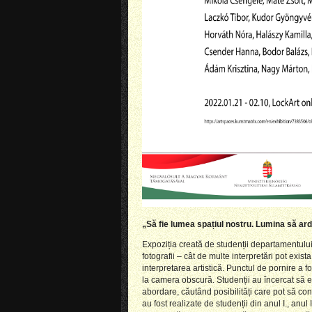
„
Să fie lumea spațiul nostru. Lumina să ard
Expo
ziția creat
ă
de studenții departamentulu
fotografii – cât de multe interpretări pot exis
interpretarea artistică. Punctul de pornire a f
la
camera obscură. Studenții au încercat să 
abordare, căutând posibilități care po
t
să cond
au fost realizate de studenții din anul I., anul I