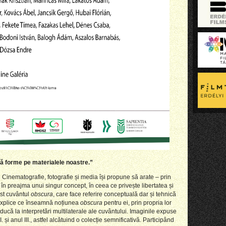
ă
forme pe material
ele noastre.”
i
C
inematografie, fotografie și media își propune să arate – prin
ta în preajma unui singur concept, în ceea ce privește libertatea și
ost cuvântul
obscura
, care
face referire
conceptuală dar și tehnică
exp
lice
ce înseamnă noțiunea
obscura
pentru ei, prin propria lor
ucă la interpretări multilaterale a
le
cuvântului. Imaginile expuse
I. și anul III., astfel alcătuind o colecție semnificativă. Participând