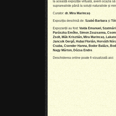
la această expoziție virtuală, avem ocazia să 
suprarealiste până la soluții naturaliste și mi
Curator:
dr. Mira Marincaș
Expoziția deschisă de:
Szabó Barbara
și
Tót
Expozanții au fost
:
Vaida Emanuel, Szatmári 
Parászka Emőke, Simon Zsuzsanna, Csomós 
Zsolt, Mák Krisztián, Mira Marincaș, Laka
Jancsik Gergő, Hubai Florián, Horváth Nór
Csaba, Csender Hanna, Bodor Balázs, Bodo
Nagy Márton, Dózsa Endre
.
Deschiderea online poate fi vizualizată aici: