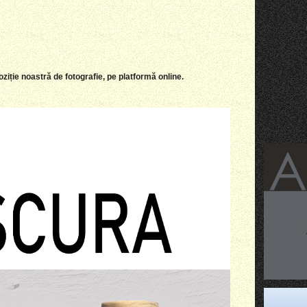
oziție noastră de fotografie,
pe platformă
online.